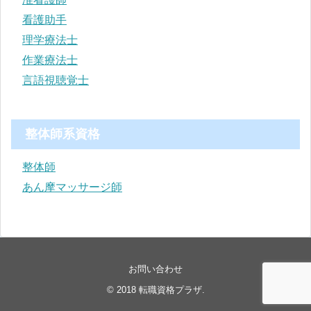
看護助手
理学療法士
作業療法士
言語視聴覚士
整体師系資格
整体師
あん摩マッサージ師
お問い合わせ
© 2018
転職資格プラザ
.