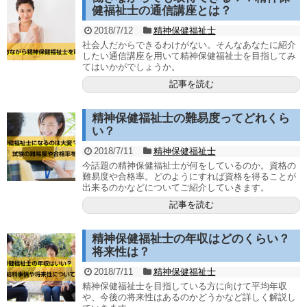
健福祉士の通信講座とは？
2018/7/12
精神保健福祉士
社会人だからできるわけがない。そんなあなたに紹介
したい通信講座を用いて精神保健福祉士を目指してみ
てはいかがでしょうか。
記事を読む
精神保健福祉士の難易度ってどれくら
い？
2018/7/11
精神保健福祉士
今話題の精神保健福祉士が何をしているのか。資格の
難易度や合格率。どのようにすれば資格を得ることが
出来るのかなどについてご紹介していきます。
記事を読む
精神保健福祉士の年収はどのくらい？
将来性は？
2018/7/11
精神保健福祉士
精神保健福祉士を目指している方に向けて平均年収
や、今後の将来性はあるのかどうかなど詳しく解説し