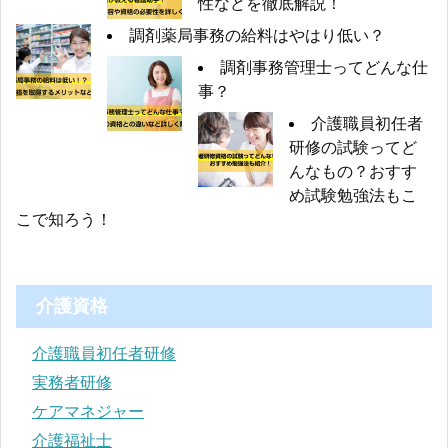
性などを徹底解説！
調剤薬局事務の給料はやはり低い？
調剤事務管理士ってどんな仕
事？
介護職員初任者
研修の試験ってど
んなもの？おすす
め試験勉強法もこ
こで知ろう！
介護資格
介護職員初任者研修
実務者研修
ケアマネジャー
介護福祉士