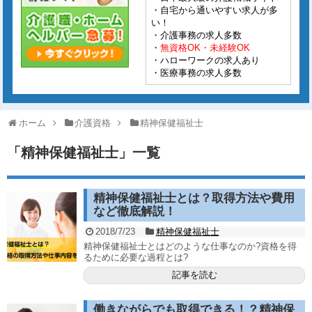
・自宅から通いやすい求人が多
い！
・介護事務の求人多数
・
無資格OK・未経験OK
・ハローワークの求人あり
・医療事務の求人多数
ホーム
介護資格
精神保健福祉士
「
精神保健福祉士
」
一覧
精神保健福祉士とは？取得方法や費用
など徹底解説！
2018/7/23
精神保健福祉士
精神保健福祉士とはどのような仕事なのか?資格を得
るために必要な過程とは?
記事を読む
働きながらでも取得できる！？精神保