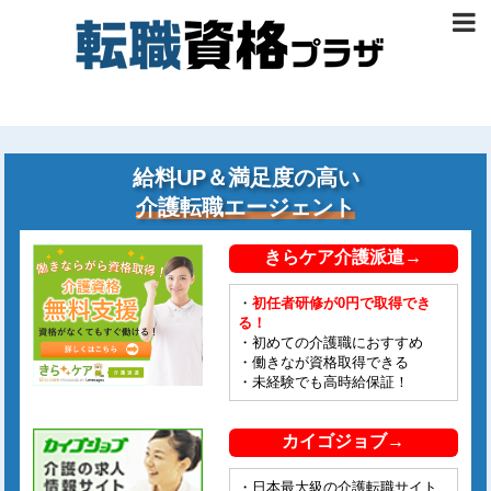
給料UP＆満足度の高い
介護転職エージェント
きらケア介護派遣→
・
初任者研修が0円で取得でき
る！
・初めての介護職におすすめ
・働きなが資格取得できる
・未経験でも高時給保証！
カイゴジョブ→
・日本最大級の介護転職サイト