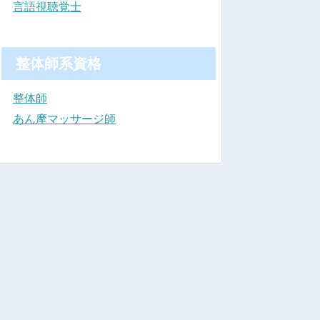
言語視聴覚士
整体師系資格
整体師
あん摩マッサージ師