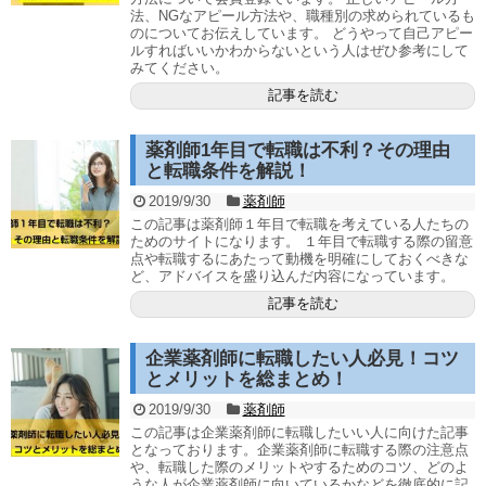
法、NGなアピール方法や、職種別の求められているも
のについてお伝えしています。 どうやって自己アピー
ルすればいいかわからないという人はぜひ参考にして
みてください。
記事を読む
薬剤師1年目で転職は不利？その理由
と転職条件を解説！
2019/9/30
薬剤師
この記事は薬剤師１年目で転職を考えている人たちの
ためのサイトになります。 １年目で転職する際の留意
点や転職するにあたって動機を明確にしておくべきな
ど、アドバイスを盛り込んだ内容になっています。
記事を読む
企業薬剤師に転職したい人必見！コツ
とメリットを総まとめ！
2019/9/30
薬剤師
この記事は企業薬剤師に転職したいい人に向けた記事
となっております。企業薬剤師に転職する際の注意点
や、転職した際のメリットやするためのコツ、どのよ
うな人が企業薬剤師に向いているかなどを徹底的に記