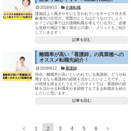
2019/9/13
介護転職
護施設より働きやすいと言われているサービス付き高
齢者向け住宅介。実際のところはどうなのでしょう
か？この記事では介護職転職を考えている方に、必要
な資格や施設で働く場合との違い、メリットをご紹介
していきます！
記事を読む
離職率が高い「看護師」の異業種への
オススメ転職先紹介！
2019/9/12
看護師
現在、離職率が高いといわれている看護師。どうせ転
職するなら看護師の経験を活かしたいところです。こ
の現状を踏まえたうえでこのサイトでは、看護師の経
験を活かせる転職先や未経験でもできる転職先を紹介
したいと思います。
記事を読む
1
2
3
4
5
6