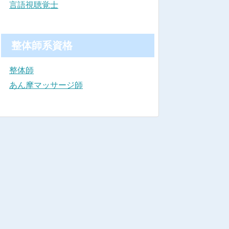
言語視聴覚士
整体師系資格
整体師
あん摩マッサージ師