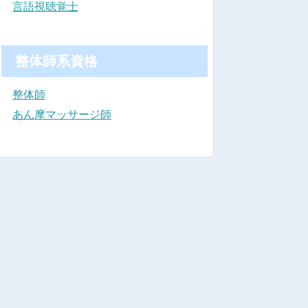
言語視聴覚士
整体師系資格
整体師
あん摩マッサージ師