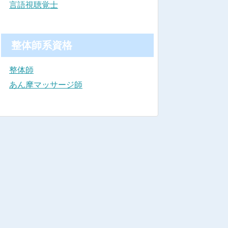
言語視聴覚士
整体師系資格
整体師
あん摩マッサージ師