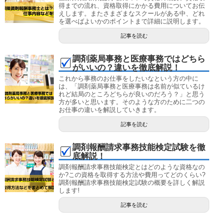
得までの流れ、資格取得にかかる費用についてお伝
えします。またさまざまなスクールがある中、どれ
を選べばよいかのポイントまで詳細に説明します。
記事を読む
調剤薬局事務と医療事務ではどちら
がいいの？違いを徹底解説！
これから事務のお仕事をしたいなという方の中に
は、「調剤薬局事務と医療事務は名前が似ているけ
れど結局のところどちらが良いのだろう？」と思う
方が多いと思います。そのような方のために二つの
お仕事の違いを解説していきます。
記事を読む
調剤報酬請求事務技能検定試験を徹
底解説！
調剤報酬請求事務技能検定とはどのような資格なの
か?この資格を取得する方法や費用ってどのくらい?
調剤報酬請求事務技能検定試験の概要を詳しく解説
します!
記事を読む