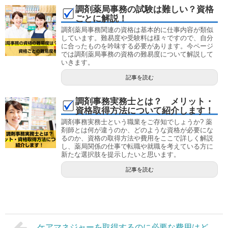
調剤薬局事務の試験は難しい？資格
ごとに解説！
調剤薬局事務関連の資格は基本的に仕事内容が類似
しています。難易度や受験料は様々ですので、自分
に合ったものを吟味する必要があります。今ページ
では調剤薬局事務の資格の難易度について解説して
いきます。
記事を読む
調剤事務実務士とは？ メリット・
資格取得方法について紹介します！
調剤事務実務士という職業をご存知でしょうか? 薬
剤師とは何が違うのか、どのような資格が必要にな
るのか、資格の取得方法や費用をここで詳しく解説
し、薬局関係の仕事で転職や就職を考えている方に
新たな選択肢を提示したいと思います。
記事を読む
ケアマネジャーを取得するのに必要な費用はど