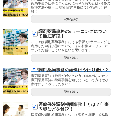
薬局事務の仕事につくために有利な資格とは?資格の
取得方法や費用は?調剤薬局事務について詳しく解
説！
記事を読む
調剤薬局事務のeラーニングについ
て徹底解説！
ここでは調剤薬局事務における学習でeラーニングを
利用した学習形態について、その特徴やメリットに
ついてお話ししていきたいと思います。
記事を読む
調剤薬局事務の給料はやはり低い？
調剤薬局事務は給料が低いというのは本当なのか？
調剤薬局事務の給料事情を知りたいという方はぜひ
参考にしてみてください！
記事を読む
医療保険調剤報酬事務士とは？仕事
内容などを解説！
医療保険調剤報酬事務について資格の概要、資格取