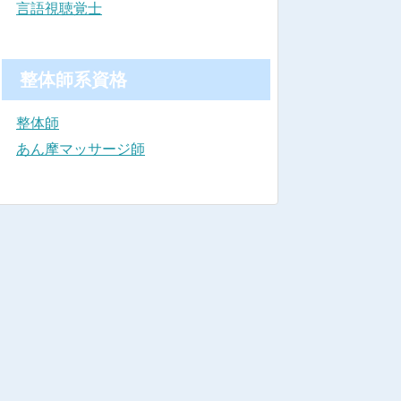
言語視聴覚士
整体師系資格
整体師
あん摩マッサージ師