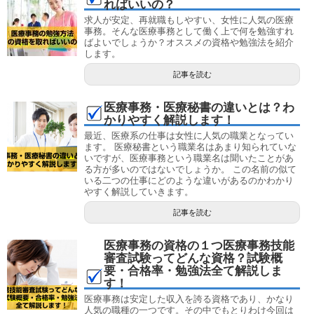
ればいいの？
求人が安定、再就職もしやすい、女性に人気の医療
事務。そんな医療事務として働く上で何を勉強すれ
ばよいでしょうか？オススメの資格や勉強法を紹介
します。
記事を読む
医療事務・医療秘書の違いとは？わ
かりやすく解説します！
最近、医療系の仕事は女性に人気の職業となってい
ます。 医療秘書という職業名はあまり知られていな
いですが、医療事務という職業名は聞いたことがあ
る方が多いのではないでしょうか。 この名前の似て
いる二つの仕事にどのような違いがあるのかわかり
やすく解説していきます。
記事を読む
医療事務の資格の１つ医療事務技能
審査試験ってどんな資格？試験概
要・合格率・勉強法全て解説しま
す！
医療事務は安定した収入を誇る資格であり、かなり
人気の職種の一つです。その中でもとりわけ今回は