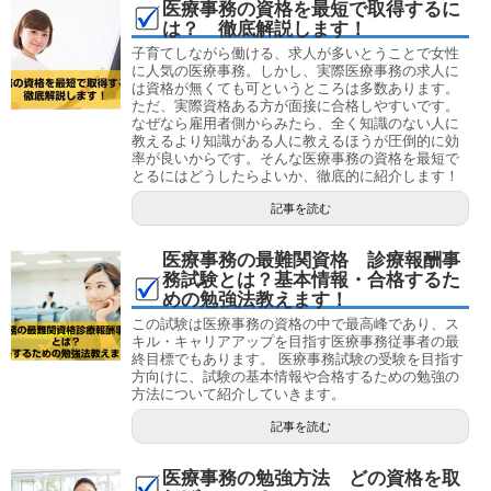
医療事務の資格を最短で取得するに
は？ 徹底解説します！
子育てしながら働ける、求人が多いとうことで女性
に人気の医療事務。しかし、実際医療事務の求人に
は資格が無くても可というところは多数あります。
ただ、実際資格ある方が面接に合格しやすいです。
なぜなら雇用者側からみたら、全く知識のない人に
教えるより知識がある人に教えるほうが圧倒的に効
率が良いからです。そんな医療事務の資格を最短で
とるにはどうしたらよいか、徹底的に紹介します！
記事を読む
医療事務の最難関資格 診療報酬事
務試験とは？基本情報・合格するた
めの勉強法教えます！
この試験は医療事務の資格の中で最高峰であり、ス
キル・キャリアアップを目指す医療事務従事者の最
終目標でもあります。 医療事務試験の受験を目指す
方向けに、試験の基本情報や合格するための勉強の
方法について紹介していきます。
記事を読む
医療事務の勉強方法 どの資格を取