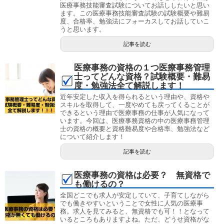
医療事務技能審査試験についてお話ししたいと思い
ます。この医療事務技能審査試験の試験概要や難易
度、合格率、勉強法にフォーカスしてお話していこ
うと思います。
記事を読む
医療事務の資格の１つ医療事務管理
士ってどんな資格？試験概要・難易
度・勉強法全て解説します！
近年安定した収入を得られるという理由や、資格や
スキルを取得して、一度やめても戻ってくることが
できるという理由で医療事務の仕事が人気になって
います。今回は、医療事務資格の中の医療事務管理
士の資格の概要と資格難易度や合格率、勉強法など
について紹介します！
記事を読む
医療事務の資格は必要？ 無資格で
も働けるの？
全国どこでも求人が安定していて、子育てしながら
でも働きやすいということで女性に人気の医療事
務。求人を見てみると、無資格でも可！！となって
いるところもありますよね。ただ、どうせ資格がな