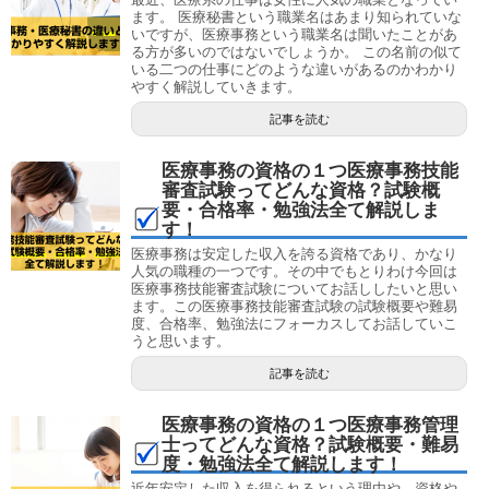
ます。 医療秘書という職業名はあまり知られていな
いですが、医療事務という職業名は聞いたことがあ
る方が多いのではないでしょうか。 この名前の似て
いる二つの仕事にどのような違いがあるのかわかり
やすく解説していきます。
記事を読む
医療事務の資格の１つ医療事務技能
審査試験ってどんな資格？試験概
要・合格率・勉強法全て解説しま
す！
医療事務は安定した収入を誇る資格であり、かなり
人気の職種の一つです。その中でもとりわけ今回は
医療事務技能審査試験についてお話ししたいと思い
ます。この医療事務技能審査試験の試験概要や難易
度、合格率、勉強法にフォーカスしてお話していこ
うと思います。
記事を読む
医療事務の資格の１つ医療事務管理
士ってどんな資格？試験概要・難易
度・勉強法全て解説します！
近年安定した収入を得られるという理由や、資格や