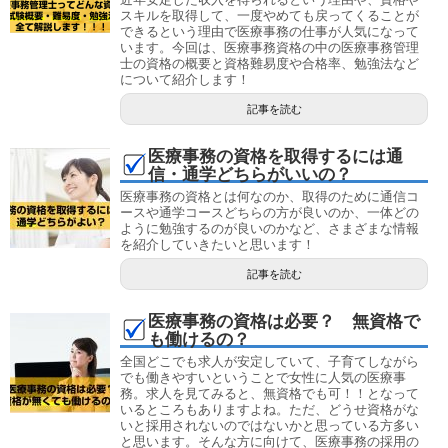
スキルを取得して、一度やめても戻ってくることが
できるという理由で医療事務の仕事が人気になって
います。今回は、医療事務資格の中の医療事務管理
士の資格の概要と資格難易度や合格率、勉強法など
について紹介します！
記事を読む
医療事務の資格を取得するには通
信・通学どちらがいいの？
医療事務の資格とは何なのか、取得のために通信コ
ースや通学コースどちらの方が良いのか、一体どの
ように勉強するのが良いのかなど、さまざまな情報
を紹介していきたいと思います！
記事を読む
医療事務の資格は必要？ 無資格で
も働けるの？
全国どこでも求人が安定していて、子育てしながら
でも働きやすいということで女性に人気の医療事
務。求人を見てみると、無資格でも可！！となって
いるところもありますよね。ただ、どうせ資格がな
いと採用されないのではないかと思っている方多い
と思います。そんな方に向けて、医療事務の採用の