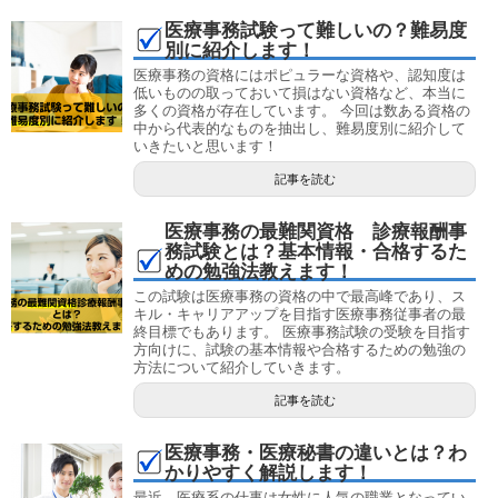
医療事務試験って難しいの？難易度
別に紹介します！
医療事務の資格にはポピュラーな資格や、認知度は
低いものの取っておいて損はない資格など、本当に
多くの資格が存在しています。 今回は数ある資格の
中から代表的なものを抽出し、難易度別に紹介して
いきたいと思います！
記事を読む
医療事務の最難関資格 診療報酬事
務試験とは？基本情報・合格するた
めの勉強法教えます！
この試験は医療事務の資格の中で最高峰であり、ス
キル・キャリアアップを目指す医療事務従事者の最
終目標でもあります。 医療事務試験の受験を目指す
方向けに、試験の基本情報や合格するための勉強の
方法について紹介していきます。
記事を読む
医療事務・医療秘書の違いとは？わ
かりやすく解説します！
最近、医療系の仕事は女性に人気の職業となってい