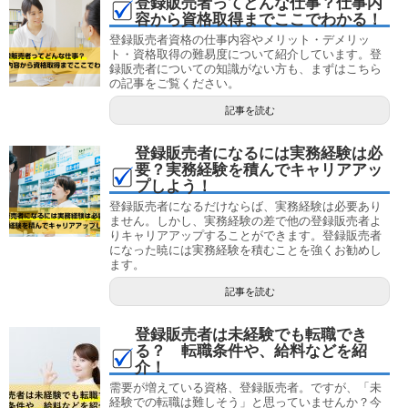
登録販売者ってどんな仕事？仕事内
容から資格取得までここでわかる！
登録販売者資格の仕事内容やメリット・デメリッ
ト・資格取得の難易度について紹介しています。登
録販売者についての知識がない方も、まずはこちら
の記事をご覧ください。
記事を読む
登録販売者になるには実務経験は必
要？実務経験を積んでキャリアアッ
プしよう！
登録販売者になるだけならば、実務経験は必要あり
ません。しかし、実務経験の差で他の登録販売者よ
りキャリアアップすることができます。登録販売者
になった暁には実務経験を積むことを強くお勧めし
ます。
記事を読む
登録販売者は未経験でも転職でき
る？ 転職条件や、給料などを紹
介！
需要が増えている資格、登録販売者。ですが、「未
経験での転職は難しそう」と思っていませんか？今