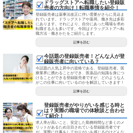
ドラッグストアへ転職したい登録販
売者の方向け！転職事情を紹介！
登録販売者は薬事法改正に伴い需要がさらに見込ま
れています。ドラッグストアや薬局、働き先は多彩
にあります。それにより、自分にあった職場を求め
転職する人も多いです。今回はドラッグストアへ転
職方法・働きかたをご紹介します。
記事を読む
今話題の登録販売者！どんな人が登
録販売者に向いている？
今話題の人気上昇中の資格である、登録販売者。医
療業界に携わることができ、医薬品の知識を身につ
けることができる登録販売者ですが、どのような人
がこの仕事に向いているのかを解説していきます！
記事を読む
登録販売者がやりがいを感じる時と
は？実際の職場での体験談と合わせ
て紹介！
求人率が高いこと、安定した勤務時間など多くのメ
リットがあるため注目されている登録販売者です
が、実際に仕事をしてやりがいを感じるのはどんな