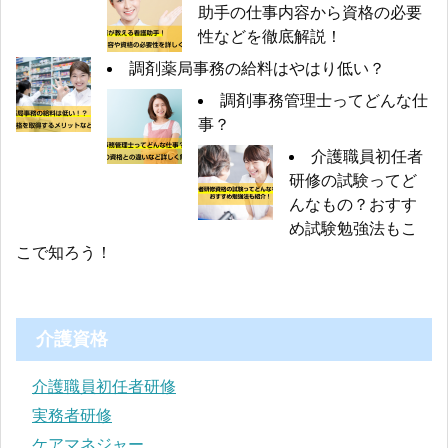
助手の仕事内容から資格の必要
性などを徹底解説！
調剤薬局事務の給料はやはり低い？
調剤事務管理士ってどんな仕
事？
介護職員初任者
研修の試験ってど
んなもの？おすす
め試験勉強法もこ
こで知ろう！
介護資格
介護職員初任者研修
実務者研修
ケアマネジャー