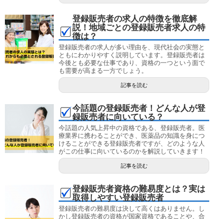
登録販売者の求人の特徴を徹底解
説！地域ごとの登録販売者求人の特
徴は？
登録販売者の求人が多い理由を、現代社会の実態と
ともにわかりやすく説明しています。登録販売者は
今後とも必要な仕事であり、資格の一つという面で
も需要が高まる一方でしょう。
記事を読む
今話題の登録販売者！どんな人が登
録販売者に向いている？
今話題の人気上昇中の資格である、登録販売者。医
療業界に携わることができ、医薬品の知識を身につ
けることができる登録販売者ですが、どのような人
がこの仕事に向いているのかを解説していきます！
記事を読む
登録販売者資格の難易度とは？実は
取得しやすい登録販売者
登録販売者の難易度は決して高くはありません。し
かし登録販売者の資格が国家資格であることや、合