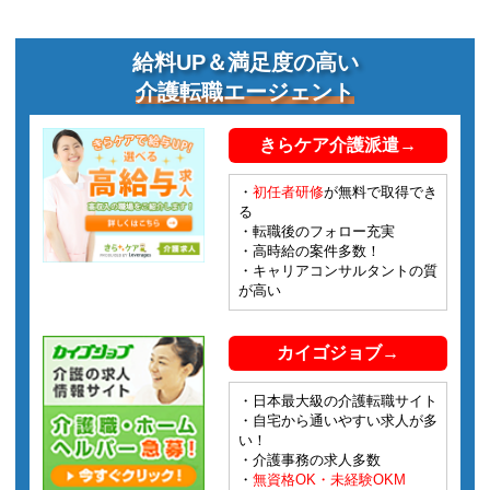
給料UP＆満足度の高い
介護転職エージェント
きらケア介護派遣→
・
初任者研修
が無料で取得でき
る
・転職後のフォロー充実
・高時給の案件多数！
・キャリアコンサルタントの質
が高い
カイゴジョブ→
・日本最大級の介護転職サイト
・自宅から通いやすい求人が多
い！
・介護事務の求人多数
・
無資格OK・未経験OKM