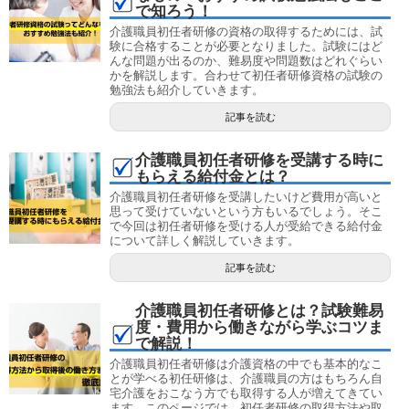
で知ろう！
介護職員初任者研修の資格の取得するためには、試
験に合格することが必要となりました。試験にはど
んな問題が出るのか、難易度や問題数はどれぐらい
かを解説します。合わせて初任者研修資格の試験の
勉強法も紹介していきます。
記事を読む
介護職員初任者研修を受講する時に
もらえる給付金とは？
介護職員初任者研修を受講したいけど費用が高いと
思って受けていないという方もいるでしょう。そこ
で今回は初任者研修を受ける人が受給できる給付金
について詳しく解説していきます。
記事を読む
介護職員初任者研修とは？試験難易
度・費用から働きながら学ぶコツま
で解説！
介護職員初任者研修は介護資格の中でも基本的なこ
とが学べる初任研修は、介護職員の方はもちろん自
宅介護をおこなう方でも取得する人が増えてきてい
ます。このページでは、初任者研修の取得方法や取