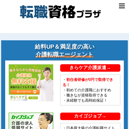
給料UP＆満足度の高い
介護転職エージェント
きらケア介護派遣→
・
初任者研修が0円で取得でき
る！
・初めての介護職におすすめ
・働きなが資格取得できる
・未経験でも高時給保証！
カイゴジョブ→
・日本最大級の介護転職サイト