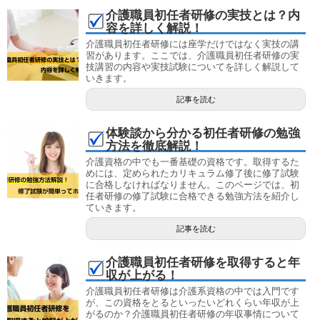
介護職員初任者研修の実技とは？内
容を詳しく解説！
介護職員初任者研修には座学だけではなく実技の講
習があります。ここでは、介護職員初任者研修の実
技講習の内容や実技試験についてを詳しく解説して
いきます。
記事を読む
体験談から分かる初任者研修の勉強
方法を徹底解説！
介護資格の中でも一番基礎の資格です。取得するた
めには、定められたカリキュラム修了後に修了試験
に合格しなければなりません。このページでは、初
任者研修の修了試験に合格できる勉強方法を紹介し
ていきます。
記事を読む
介護職員初任者研修を取得すると年
収が上がる！
介護職員初任者研修は介護系資格の中では入門です
が、この資格をとるといったいどれくらい年収が上
がるのか？介護職員初任者研修の年収事情について