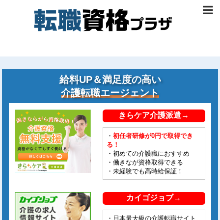
給料UP＆満足度の高い
介護転職エージェント
きらケア介護派遣→
・
初任者研修が0円で取得でき
る！
・初めての介護職におすすめ
・働きなが資格取得できる
・未経験でも高時給保証！
カイゴジョブ→
・日本最大級の介護転職サイト