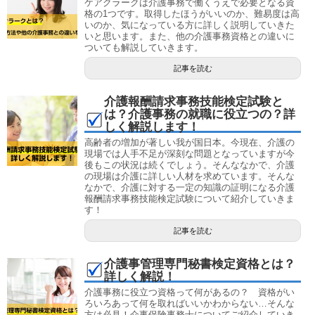
ケアクラークは介護事務で働くうえで必要となる資
格の1つです。取得したほうがいいのか、難易度は高
いのか、気になっている方に詳しく説明していきた
いと思います。また、他の介護事務資格との違いに
ついても解説していきます。
記事を読む
介護報酬請求事務技能検定試験と
は？介護事務の就職に役立つの？詳
しく解説します！
高齢者の増加が著しい我が国日本。今現在、介護の
現場では人手不足が深刻な問題となっていますが今
後もこの状況は続くでしょう。そんななかで、介護
の現場は介護に詳しい人材を求めています。そんな
なかで、介護に対する一定の知識の証明になる介護
報酬請求事務技能検定試験について紹介していきま
す！
記事を読む
介護事管理専門秘書検定資格とは？
詳しく解説！
介護事務に役立つ資格って何があるの？ 資格がい
ろいろあって何を取ればいいかわからない…そんな
方は必見！介事保険事務士についてご紹介していき