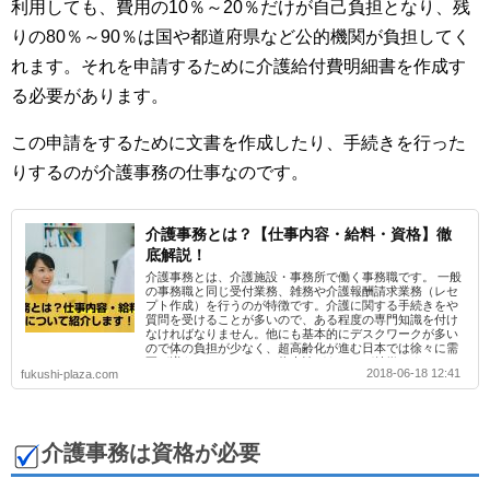
利用しても、費用の10％～20％だけが自己負担となり、残
りの80％～90％は国や都道府県など公的機関が負担してく
れます。それを申請するために介護給付費明細書を作成す
る必要があります。
この申請をするために文書を作成したり、手続きを行った
りするのが介護事務の仕事なのです。
介護事務とは？【仕事内容・給料・資格】徹
底解説！
介護事務とは、介護施設・事務所で働く事務職です。 一般
の事務職と同じ受付業務、雑務や介護報酬請求業務（レセ
プト作成）を行うのが特徴です。介護に関する手続きをや
質問を受けることが多いので、ある程度の専門知識を付け
なければなりません。他にも基本的にデスクワークが多い
ので体の負担が少なく、超高齢化が進む日本では徐々に需
要が増えてきているので将来性があるのが特徴です。
2018-06-18 12:41
fukushi-plaza.com
介護事務は資格が必要