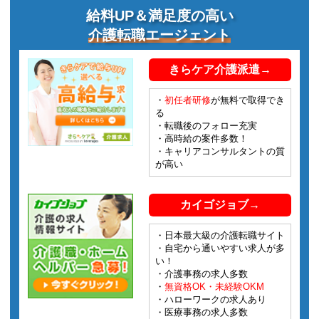
給料UP＆満足度の高い
介護転職エージェント
きらケア介護派遣→
・
初任者研修
が無料で取得でき
る
・転職後のフォロー充実
・高時給の案件多数！
・キャリアコンサルタントの質
が高い
カイゴジョブ→
・日本最大級の介護転職サイト
・自宅から通いやすい求人が多
い！
・介護事務の求人多数
・
無資格OK・未経験OKM
・ハローワークの求人あり
・医療事務の求人多数