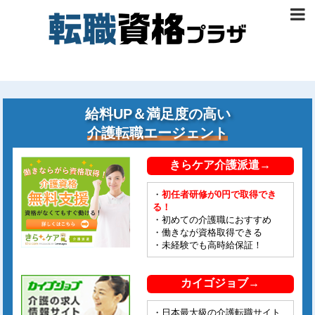
給料UP＆満足度の高い
介護転職エージェント
きらケア介護派遣→
・
初任者研修が0円で取得でき
る！
・初めての介護職におすすめ
・働きなが資格取得できる
・未経験でも高時給保証！
カイゴジョブ→
・日本最大級の介護転職サイト