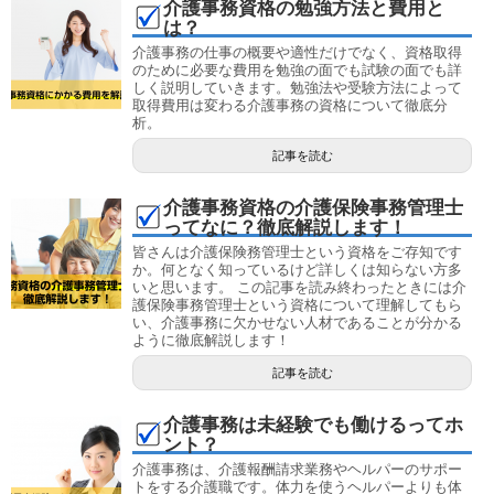
介護事務資格の勉強方法と費用と
は？
介護事務の仕事の概要や適性だけでなく、資格取得
のために必要な費用を勉強の面でも試験の面でも詳
しく説明していきます。勉強法や受験方法によって
取得費用は変わる介護事務の資格について徹底分
析。
記事を読む
介護事務資格の介護保険事務管理士
ってなに？徹底解説します！
皆さんは介護保険務管理士という資格をご存知です
か。何となく知っているけど詳しくは知らない方多
いと思います。 この記事を読み終わったときには介
護保険事務管理士という資格について理解してもら
い、介護事務に欠かせない人材であることが分かる
ように徹底解説します！
記事を読む
介護事務は未経験でも働けるってホ
ント？
介護事務は、介護報酬請求業務やヘルパーのサポー
トをする介護職です。体力を使うヘルパーよりも体