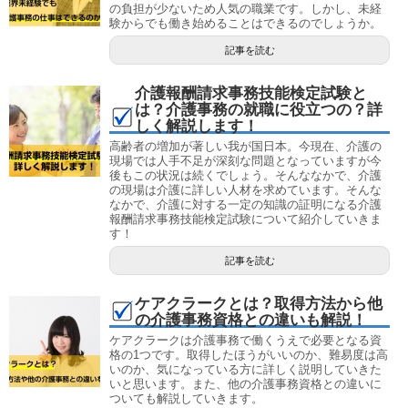
の負担が少ないため人気の職業です。しかし、未経
験からでも働き始めることはできるのでしょうか。
記事を読む
介護報酬請求事務技能検定試験と
は？介護事務の就職に役立つの？詳
しく解説します！
高齢者の増加が著しい我が国日本。今現在、介護の
現場では人手不足が深刻な問題となっていますが今
後もこの状況は続くでしょう。そんななかで、介護
の現場は介護に詳しい人材を求めています。そんな
なかで、介護に対する一定の知識の証明になる介護
報酬請求事務技能検定試験について紹介していきま
す！
記事を読む
ケアクラークとは？取得方法から他
の介護事務資格との違いも解説！
ケアクラークは介護事務で働くうえで必要となる資
格の1つです。取得したほうがいいのか、難易度は高
いのか、気になっている方に詳しく説明していきた
いと思います。また、他の介護事務資格との違いに
ついても解説していきます。