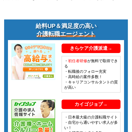
給料UP＆満足度の高い
介護転職エージェント
きらケア介護派遣→
・
初任者研修
が無料で取得でき
る
・転職後のフォロー充実
・高時給の案件多数！
・キャリアコンサルタントの質
が高い
カイゴジョブ→
・日本最大級の介護転職サイト
・自宅から通いやすい求人が多
い！