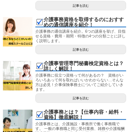
記事を読む
介護事務資格を取得するのにおすす
めの通信講座を紹介！
介護事務の通信講座を紹介。6つの講座を挙げ、目指
せる資格・費用・期間・特徴の4つの分類ごとに詳し
く説明します。
記事を読む
介護事管理専門秘書検定資格とは？
詳しく解説！
介護事務に役立つ資格って何があるの？ 資格がい
ろいろあって何を取ればいいかわからない…そんな
方は必見！介事保険事務士についてご紹介していき
ます。
記事を読む
介護事務とは？【仕事内容・給料・
資格】徹底解説！
介護事務とは、介護施設・事務所で働く事務職で
す。 一般の事務職と同じ受付業務、雑務や介護報酬