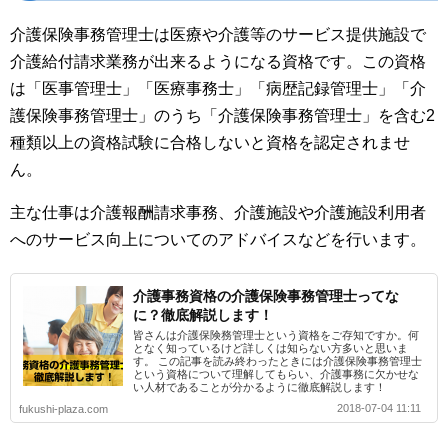
介護保険事務管理士は医療や介護等のサービス提供施設で
介護給付請求業務が出来るようになる資格です。この資格
は「医事管理士」「医療事務士」「病歴記録管理士」「介
護保険事務管理士」のうち「介護保険事務管理士」を含む2
種類以上の資格試験に合格しないと資格を認定されませ
ん。
主な仕事は介護報酬請求事務、介護施設や介護施設利用者
へのサービス向上についてのアドバイスなどを行います。
介護事務資格の介護保険事務管理士ってな
に？徹底解説します！
皆さんは介護保険務管理士という資格をご存知ですか。何
となく知っているけど詳しくは知らない方多いと思いま
す。 この記事を読み終わったときには介護保険事務管理士
という資格について理解してもらい、介護事務に欠かせな
い人材であることが分かるように徹底解説します！
2018-07-04 11:11
fukushi-plaza.com