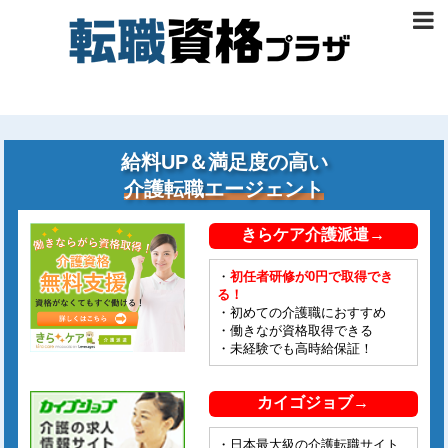
給料UP＆満足度の高い
介護転職エージェント
きらケア介護派遣→
・
初任者研修が0円で取得でき
る！
・初めての介護職におすすめ
・働きなが資格取得できる
・未経験でも高時給保証！
カイゴジョブ→
・日本最大級の介護転職サイト