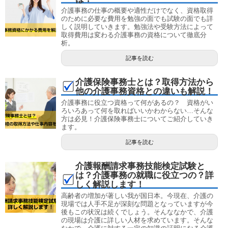
介護事務の仕事の概要や適性だけでなく、資格取得
のために必要な費用を勉強の面でも試験の面でも詳
しく説明していきます。勉強法や受験方法によって
取得費用は変わる介護事務の資格について徹底分
析。
記事を読む
介護保険事務士とは？取得方法から
他の介護事務資格との違いも解説！
介護事務に役立つ資格って何があるの？ 資格がい
ろいろあって何を取ればいいかわからない…そんな
方は必見！介護保険事務士についてご紹介していき
ます。
記事を読む
介護報酬請求事務技能検定試験と
は？介護事務の就職に役立つの？詳
しく解説します！
高齢者の増加が著しい我が国日本。今現在、介護の
現場では人手不足が深刻な問題となっていますが今
後もこの状況は続くでしょう。そんななかで、介護
の現場は介護に詳しい人材を求めています。そんな