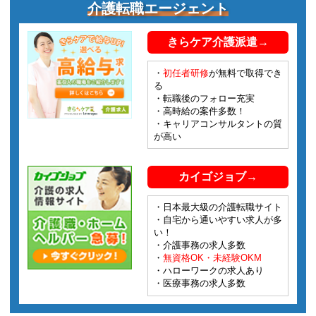
介護転職エージェント
きらケア介護派遣→
・
初任者研修
が無料で取得でき
る
・転職後のフォロー充実
・高時給の案件多数！
・キャリアコンサルタントの質
が高い
カイゴジョブ→
・日本最大級の介護転職サイト
・自宅から通いやすい求人が多
い！
・介護事務の求人多数
・
無資格OK・未経験OKM
・ハローワークの求人あり
・医療事務の求人多数