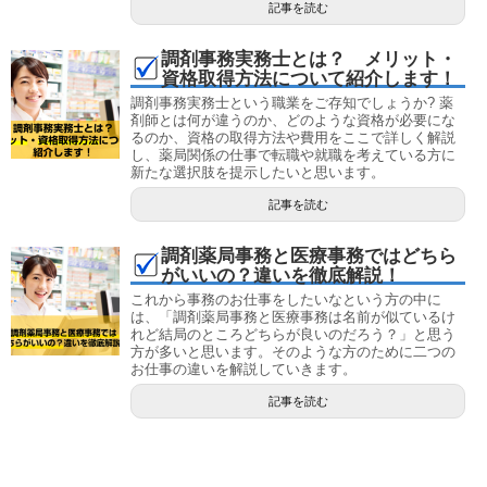
記事を読む
調剤事務実務士とは？ メリット・
資格取得方法について紹介します！
調剤事務実務士という職業をご存知でしょうか? 薬
剤師とは何が違うのか、どのような資格が必要にな
るのか、資格の取得方法や費用をここで詳しく解説
し、薬局関係の仕事で転職や就職を考えている方に
新たな選択肢を提示したいと思います。
記事を読む
調剤薬局事務と医療事務ではどちら
がいいの？違いを徹底解説！
これから事務のお仕事をしたいなという方の中に
は、「調剤薬局事務と医療事務は名前が似ているけ
れど結局のところどちらが良いのだろう？」と思う
方が多いと思います。そのような方のために二つの
お仕事の違いを解説していきます。
記事を読む