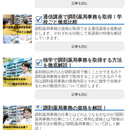
記事を読む
通信講座で調剤薬局事務を取得！学
校ごと徹底比較
調剤薬局事務の資格が取得できる通信講座を複数紹
介します。それぞれを比較して各講座の特徴を解説
していきます。
記事を読む
独学で調剤薬局事務を取得する方法
を徹底解説！
薬剤師以外の人が調剤薬局で働くことができるの？
調剤薬局事務を独学で取得することができるの？今
回は調剤薬局事務の業務内容とそれに独学で合格す
るための勉強方法について紹介します。
記事を読む
調剤薬局事務の資格を解説！
調剤薬局事務の仕事とはどのようなものなのか?調剤
薬局事務の仕事につくために有利な資格とは?資格の
取得方法や費用は?調剤薬局事務について詳しく解
説！