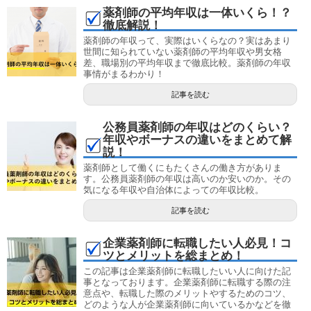
薬剤師の平均年収は一体いくら！？
徹底解説！
薬剤師の年収って、実際はいくらなの？実はあまり
世間に知られていない薬剤師の平均年収や男女格
差、職場別の平均年収まで徹底比較。薬剤師の年収
事情がまるわかり！
記事を読む
公務員薬剤師の年収はどのくらい？
年収やボーナスの違いをまとめて解
説！
薬剤師として働くにもたくさんの働き方がありま
す。公務員薬剤師の年収は高いのか安いのか。その
気になる年収や自治体によっての年収比較。
記事を読む
企業薬剤師に転職したい人必見！コ
ツとメリットを総まとめ！
この記事は企業薬剤師に転職したいい人に向けた記
事となっております。企業薬剤師に転職する際の注
意点や、転職した際のメリットやするためのコツ、
どのような人が企業薬剤師に向いているかなどを徹