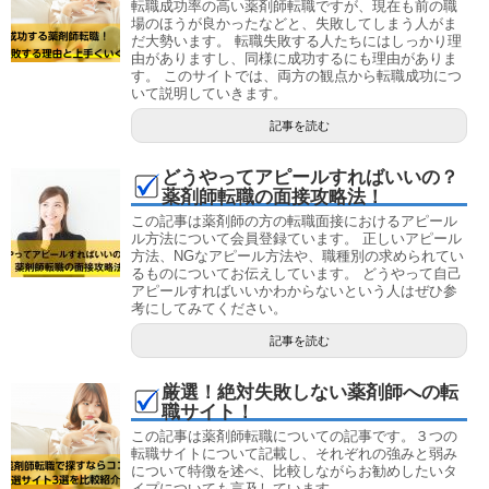
転職成功率の高い薬剤師転職ですが、現在も前の職
場のほうが良かったなどと、失敗してしまう人がま
だ大勢います。 転職失敗する人たちにはしっかり理
由がありますし、同様に成功するにも理由がありま
す。 このサイトでは、両方の観点から転職成功につ
いて説明していきます。
記事を読む
どうやってアピールすればいいの？
薬剤師転職の面接攻略法！
この記事は薬剤師の方の転職面接におけるアピール
ル方法について会員登録ています。 正しいアピール
方法、NGなアピール方法や、職種別の求められてい
るものについてお伝えしています。 どうやって自己
アピールすればいいかわからないという人はぜひ参
考にしてみてください。
記事を読む
厳選！絶対失敗しない薬剤師への転
職サイト！
この記事は薬剤師転職についての記事です。３つの
転職サイトについて記載し、それぞれの強みと弱み
について特徴を述べ、比較しながらお勧めしたいタ
イプについても言及しています。