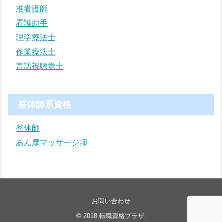
准看護師
看護助手
理学療法士
作業療法士
言語視聴覚士
整体師系資格
整体師
あん摩マッサージ師
お問い合わせ
© 2018
転職資格プラザ
.