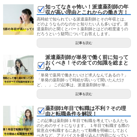
知ってなきゃ怖い！派遣薬剤師の年
収が高い理由とこれからの働き方！
高時給で知られている派遣薬剤師とその年収とは、
どのようなものなのかと知りたい人も多いはず。派
遣薬剤のと聞くとパート薬剤師とはどの程度違うの
だろうという疑問についてお答えします。
記事を読む
派遣薬剤師が単発で働く前に知って
おくべき！その全ての知識を総まと
め
「単発で薬局で働きたいけど求人なんてあるの？」
「単発の薬剤師って時給が高いって聞いたんだけ
ど、、」 この記事は、派遣薬剤師が単...
記事を読む
薬剤師1年目で転職は不利？その理
由と転職条件を解説！
この記事は薬剤師１年目で転職を考えている人たち
のためのサイトになります。 １年目で転職する際の
留意点や転職するにあたって動機を明確にしておく
べきなど、アドバイスを盛り込んだ内容になってい