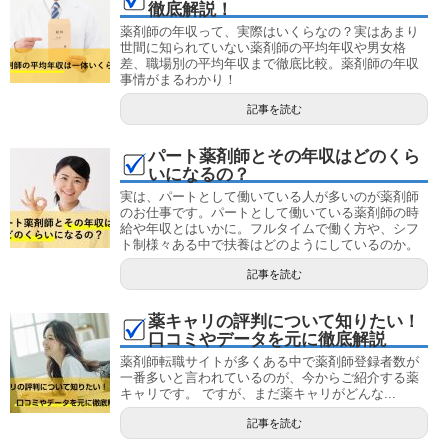
徹底解説！
薬剤師の年収って、実際はいくらなの？実はあまり
世間に知られていない薬剤師の平均年収や男女格
差、職場別の平均年収まで徹底比較。薬剤師の年収
事情がまるわかり！
記事を読む
パート薬剤師とその年収はどのくら
いになるの？
実は、パートとして働いている人が多いのが薬剤師
のお仕事です。パートとして働いている薬剤師の時
給や年収とはいかに。フルタイムで働く方や、シフ
ト制様々ある中で扶養はどのようにしているのか。
記事を読む
薬キャリの評判について知りたい！
口コミやデータを元に徹底解説
薬剤師転職サイトが多くある中で薬剤師登録者数が
一番多いと言われているのが、今からご紹介する薬
キャリです。 ですが、まだ薬キャリがどんな...
記事を読む