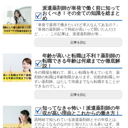
派遣薬剤師が単発で働く前に知って
おくべき！その全ての知識を総まと
め
「単発で薬局で働きたいけど求人なんてあるの？」
「単発の薬剤師って時給が高いって聞いたんだけ
ど、、」 この記事は、派遣薬剤師が単...
記事を読む
年齢が高いと転職は不利？薬剤師の
転職できる年齢は何歳までか徹底解
説！
今の職場を離れて、新しい転職を考えている方、薬
剤師の転職は年齢制限があります。比較的転職しや
すい薬剤師、はたして何歳までなら転職することが
できるのでしょう。
記事を読む
知ってなきゃ怖い！派遣薬剤師の年
収が高い理由とこれからの働き方！
高時給で知られている派遣薬剤師とその年収とは、
どのようなものなのかと知りたい人も多いはず。派