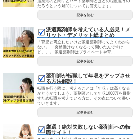
遣薬剤のと聞くとパート薬剤師とはどの程度違うの
だろうという疑問についてお答えします。
記事を読む
派遣薬剤師を考えている人必見！メ
リット・デメリット総まとめ
「育児と両立したいけど派遣薬剤師ってよくわから
ない」 「突然働けなくなるって聞いたんですけ
ど、、」 派遣薬剤師はプライベートや育...
記事を読む
薬剤師が転職して年収をアップさせ
る方法解説！
転職を行う際に、考えることは「年収」は高くなる
かどうかでしょう。薬剤師として年収1000万を目指
すため転職を考えている方に、その点について書い
ていきます。
記事を読む
厳選！絶対失敗しない薬剤師への転
職サイト！