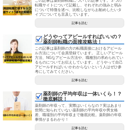
この記事は薬剤師転職についての記事です。３つの
転職サイトについて記載し、それぞれの強みと弱み
について特徴を述べ、比較しながらお勧めしたいタ
イプについても言及しています。
記事を読む
どうやってアピールすればいいの？
薬剤師転職の面接攻略法！
この記事は薬剤師の方の転職面接におけるアピール
ル方法について会員登録ています。 正しいアピール
方法、NGなアピール方法や、職種別の求められてい
るものについてお伝えしています。 どうやって自己
アピールすればいいかわからないという人はぜひ参
考にしてみてください。
記事を読む
薬剤師の平均年収は一体いくら！？
徹底解説！
薬剤師の年収って、実際はいくらなの？実はあまり
世間に知られていない薬剤師の平均年収や男女格
差、職場別の平均年収まで徹底比較。薬剤師の年収
事情がまるわかり！
記事を読む