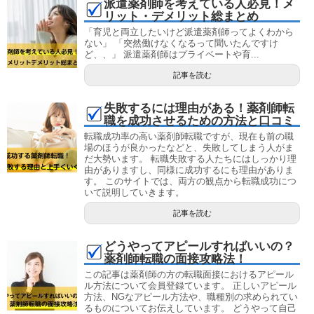
派遣薬剤師を考えている人必見！メ
リット・デメリット総まとめ
「育児と両立したいけど派遣薬剤師ってよくわから
ない」 「突然働けなくなるって聞いたんですけ
ど、、」 派遣薬剤師はプライベートや育...
記事を読む
失敗するには理由がある！薬剤師転
職を成功させるための方法と口コミ
転職成功率の高い薬剤師転職ですが、現在も前の職
場のほうが良かったなどと、失敗してしまう人がま
だ大勢います。 転職失敗する人たちにはしっかり理
由がありますし、同様に成功するにも理由がありま
す。 このサイトでは、両方の観点から転職成功につ
いて説明していきます。
記事を読む
どうやってアピールすればいいの？
薬剤師転職の面接攻略法！
この記事は薬剤師の方の転職面接におけるアピール
ル方法について会員登録ています。 正しいアピール
方法、NGなアピール方法や、職種別の求められてい
るものについてお伝えしています。 どうやって自己