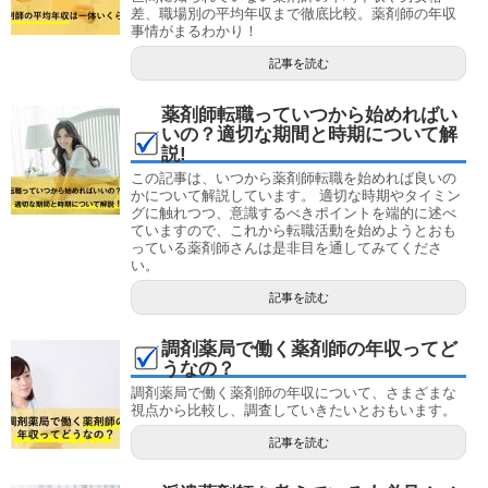
差、職場別の平均年収まで徹底比較。薬剤師の年収
事情がまるわかり！
記事を読む
薬剤師転職っていつから始めればい
いの？適切な期間と時期について解
説!
この記事は、いつから薬剤師転職を始めれば良いの
かについて解説しています。 適切な時期やタイミン
グに触れつつ、意識するべきポイントを端的に述べ
ていますので、これから転職活動を始めようとおも
っている薬剤師さんは是非目を通してみてくださ
い。
記事を読む
調剤薬局で働く薬剤師の年収ってど
うなの？
調剤薬局で働く薬剤師の年収について、さまざまな
視点から比較し、調査していきたいとおもいます。
記事を読む