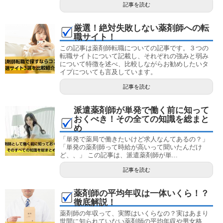
記事を読む
厳選！絶対失敗しない薬剤師への転
職サイト！
この記事は薬剤師転職についての記事です。３つの
転職サイトについて記載し、それぞれの強みと弱み
について特徴を述べ、比較しながらお勧めしたいタ
イプについても言及しています。
記事を読む
派遣薬剤師が単発で働く前に知って
おくべき！その全ての知識を総まと
め
「単発で薬局で働きたいけど求人なんてあるの？」
「単発の薬剤師って時給が高いって聞いたんだけ
ど、、」 この記事は、派遣薬剤師が単...
記事を読む
薬剤師の平均年収は一体いくら！？
徹底解説！
薬剤師の年収って、実際はいくらなの？実はあまり
世間に知られていない薬剤師の平均年収や男女格